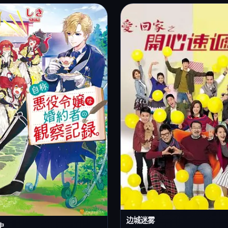
边城迷雾
史