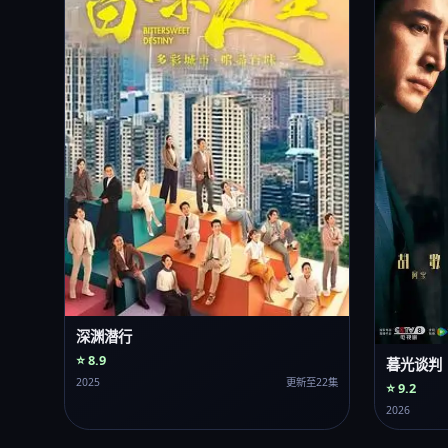
深渊潜行
⭐ 8.9
暮光谈判
2025
更新至22集
⭐ 9.2
2026