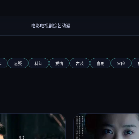
电影
电视剧
综艺
动漫
作
悬疑
科幻
爱情
古装
喜剧
冒险