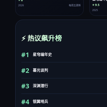
⭐ 8
⭐ 9.5
2026
每周五更新
2025
⚡ 热议飙升榜
#1
星穹编年史
#2
暮光谈判
#3
深渊潜行
#4
银翼哨兵