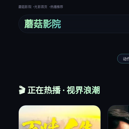
蘑菇影院
光影首页
热播推荐
蘑菇影院
‹
动
🎬 正在热播 · 视界浪潮