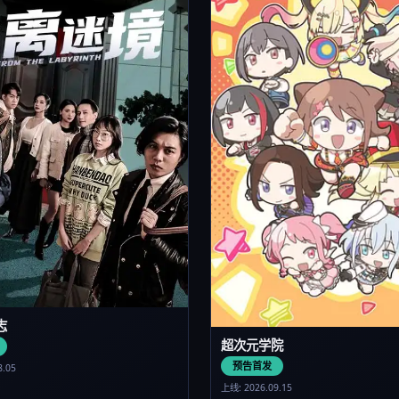
志
超次元学院
预告首发
8.05
上线: 2026.09.15