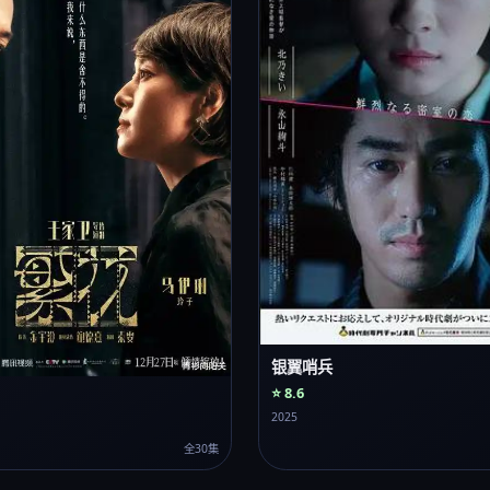
银翼哨兵
⭐ 8.6
2025
全30集