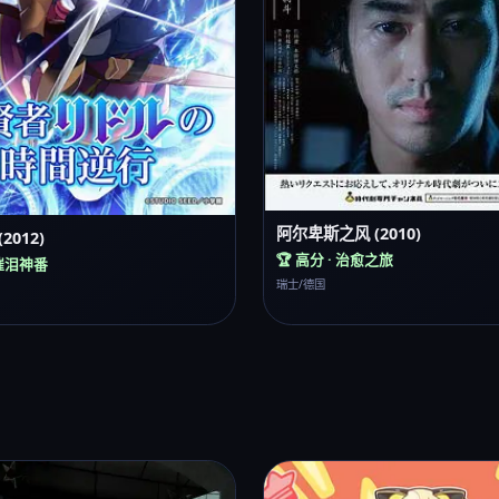
阿尔卑斯之风 (2010)
2012)
🏆 高分 · 治愈之旅
 催泪神番
瑞士/德国