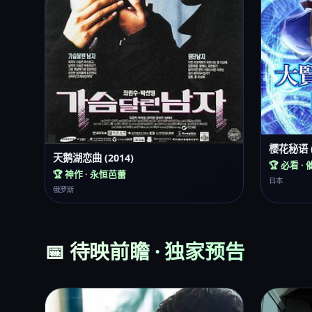
樱花秘语 (
天鹅湖恋曲 (2014)
🏆 必看 ·
🏆 神作 · 永恒芭蕾
日本
俄罗斯
📅 待映前瞻 · 独家预告